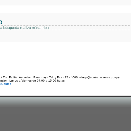
a
 la búsqueda realiza más arriba
c/ Tte. Fariña. Asunción, Paraguay - Tel. y Fax 415 - 4000 - dncp@contrataciones.gov.py
ención: Lunes a Viernes de 07:00 a 15:00 horas
ecuentes