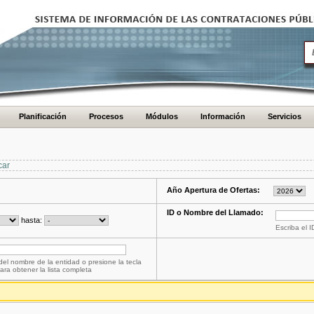
Planificación
Procesos
Módulos
Información
Servicios
car
Año Apertura de Ofertas:
ID o Nombre del Llamado:
hasta:
Escriba el 
del nombre de la entidad o presione la tecla
ara obtener la lista completa