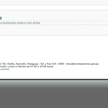
a
 la búsqueda realiza más arriba
c/ Tte. Fariña. Asunción, Paraguay - Tel. y Fax 415 - 4000 - dncp@contrataciones.gov.py
ención: Lunes a Viernes de 07:00 a 15:00 horas
ecuentes