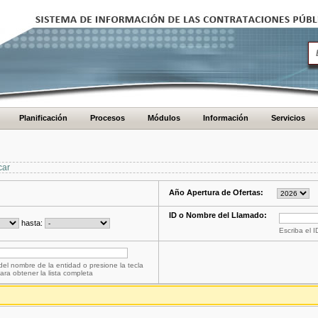
Planificación
Procesos
Módulos
Información
Servicios
car
Año Apertura de Ofertas:
ID o Nombre del Llamado:
hasta:
Escriba el 
del nombre de la entidad o presione la tecla
ara obtener la lista completa