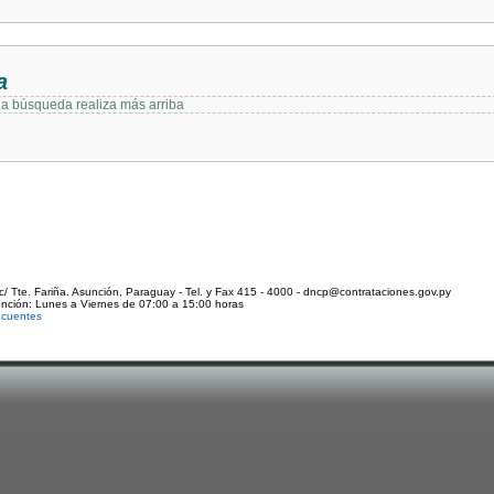
a
 la búsqueda realiza más arriba
c/ Tte. Fariña. Asunción, Paraguay - Tel. y Fax 415 - 4000 - dncp@contrataciones.gov.py
ención: Lunes a Viernes de 07:00 a 15:00 horas
ecuentes