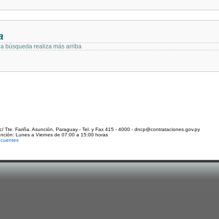
a
 la búsqueda realiza más arriba
c/ Tte. Fariña. Asunción, Paraguay - Tel. y Fax 415 - 4000 - dncp@contrataciones.gov.py
ención: Lunes a Viernes de 07:00 a 15:00 horas
ecuentes