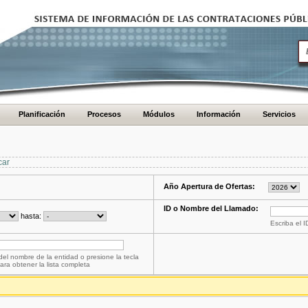
Planificación
Procesos
Módulos
Información
Servicios
car
Año Apertura de Ofertas:
ID o Nombre del Llamado:
hasta:
Escriba el 
del nombre de la entidad o presione la tecla
ara obtener la lista completa