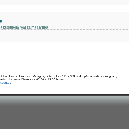
a
 la búsqueda realiza más arriba
c/ Tte. Fariña. Asunción, Paraguay - Tel. y Fax 415 - 4000 - dncp@contrataciones.gov.py
ención: Lunes a Viernes de 07:00 a 15:00 horas
ecuentes