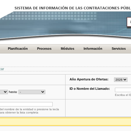
Planificación
Procesos
Módulos
Información
Servicios
car
Año Apertura de Ofertas:
ID o Nombre del Llamado:
hasta:
Escriba el 
del nombre de la entidad o presione la tecla
ara obtener la lista completa