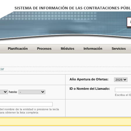
Planificación
Procesos
Módulos
Información
Servicios
car
Año Apertura de Ofertas:
ID o Nombre del Llamado:
hasta:
Escriba el 
del nombre de la entidad o presione la tecla
ara obtener la lista completa