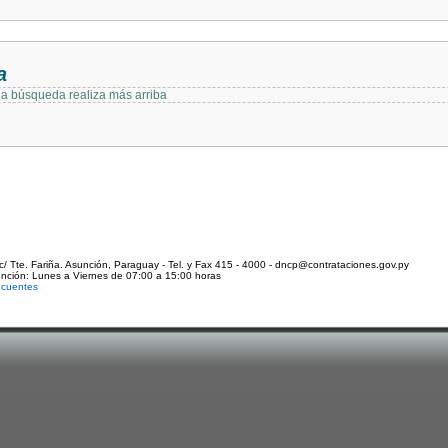
a
 la búsqueda realiza más arriba
c/ Tte. Fariña. Asunción, Paraguay - Tel. y Fax 415 - 4000 - dncp@contrataciones.gov.py
ención: Lunes a Viernes de 07:00 a 15:00 horas
ecuentes