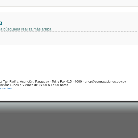
a
 la búsqueda realiza más arriba
c/ Tte. Fariña. Asunción, Paraguay - Tel. y Fax 415 - 4000 - dncp@contrataciones.gov.py
ención: Lunes a Viernes de 07:00 a 15:00 horas
ecuentes