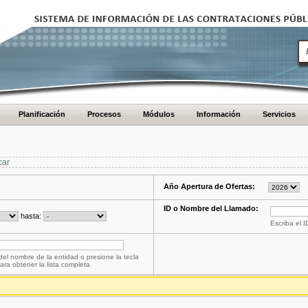
Planificación
Procesos
Módulos
Información
Servicios
car
Año Apertura de Ofertas:
ID o Nombre del Llamado:
hasta:
Escriba el 
del nombre de la entidad o presione la tecla
ara obtener la lista completa