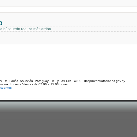
a
 la búsqueda realiza más arriba
c/ Tte. Fariña. Asunción, Paraguay - Tel. y Fax 415 - 4000 - dncp@contrataciones.gov.py
ención: Lunes a Viernes de 07:00 a 15:00 horas
ecuentes