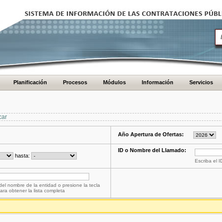
Planificación
Procesos
Módulos
Información
Servicios
car
Año Apertura de Ofertas:
ID o Nombre del Llamado:
hasta:
Escriba el 
del nombre de la entidad o presione la tecla
ara obtener la lista completa