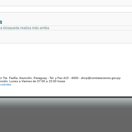
a
 la búsqueda realiza más arriba
c/ Tte. Fariña. Asunción, Paraguay - Tel. y Fax 415 - 4000 - dncp@contrataciones.gov.py
ención: Lunes a Viernes de 07:00 a 15:00 horas
ecuentes