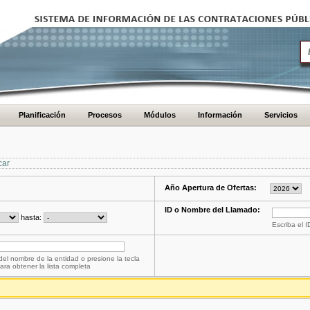
Planificación
Procesos
Módulos
Información
Servicios
car
Año Apertura de Ofertas:
ID o Nombre del Llamado:
hasta:
Escriba el 
del nombre de la entidad o presione la tecla
ara obtener la lista completa