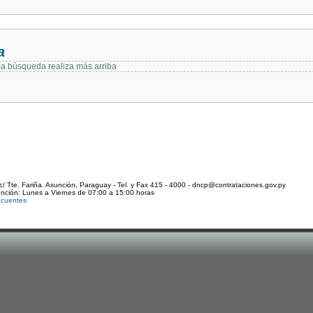
a
 la búsqueda realiza más arriba
c/ Tte. Fariña. Asunción, Paraguay - Tel. y Fax 415 - 4000 - dncp@contrataciones.gov.py
ención: Lunes a Viernes de 07:00 a 15:00 horas
ecuentes