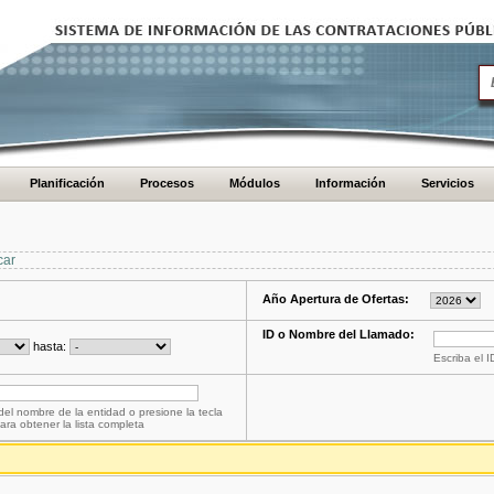
Planificación
Procesos
Módulos
Información
Servicios
car
Año Apertura de Ofertas:
ID o Nombre del Llamado:
hasta:
Escriba el 
del nombre de la entidad o presione la tecla
ara obtener la lista completa