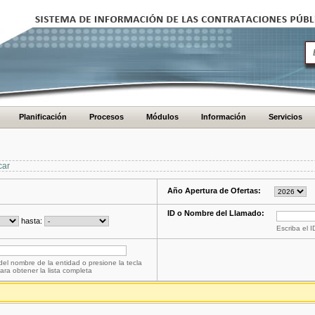
Planificación
Procesos
Módulos
Información
Servicios
car
Año Apertura de Ofertas:
ID o Nombre del Llamado:
hasta:
Escriba el 
del nombre de la entidad o presione la tecla
ara obtener la lista completa