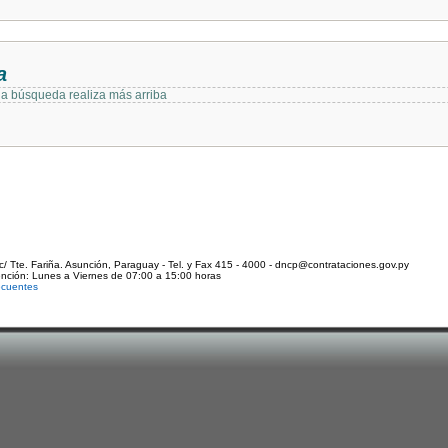
a
 la búsqueda realiza más arriba
c/ Tte. Fariña. Asunción, Paraguay - Tel. y Fax 415 - 4000 - dncp@contrataciones.gov.py
ención: Lunes a Viernes de 07:00 a 15:00 horas
ecuentes