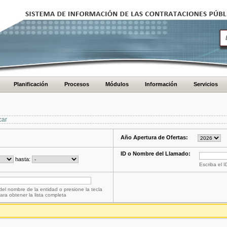
Planificación
Procesos
Módulos
Información
Servicios
car
Año Apertura de Ofertas:
ID o Nombre del Llamado:
hasta:
Escriba el 
del nombre de la entidad o presione la tecla
ara obtener la lista completa