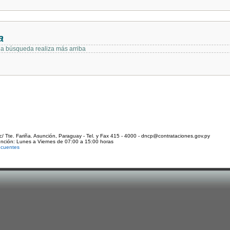
a
 la búsqueda realiza más arriba
c/ Tte. Fariña. Asunción, Paraguay - Tel. y Fax 415 - 4000 - dncp@contrataciones.gov.py
ención: Lunes a Viernes de 07:00 a 15:00 horas
ecuentes