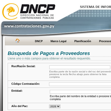
DNCP
Marco Legal
Planificación
Proceso
Búsqueda de Pagos a Proveedores
Llene uno o más campos para obtener el resultado requerido.
Ruc/Razón Social:
Escriba parte de la razón social o del ruc del proveed
presione la tecla flecha abajo para obtener la lista
completa
Código Contratación:
Entidad:
Escriba parte del nombre de la entidad o presione la
completa
Año del Pac: