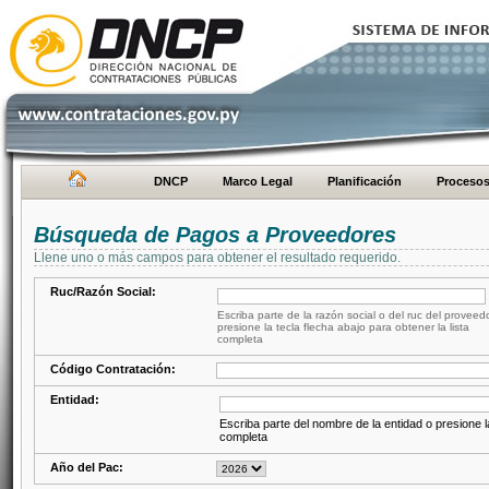
DNCP
Marco Legal
Planificación
Proceso
Búsqueda de Pagos a Proveedores
Llene uno o más campos para obtener el resultado requerido.
Ruc/Razón Social:
Escriba parte de la razón social o del ruc del proveed
presione la tecla flecha abajo para obtener la lista
completa
Código Contratación:
Entidad:
Escriba parte del nombre de la entidad o presione la
completa
Año del Pac: