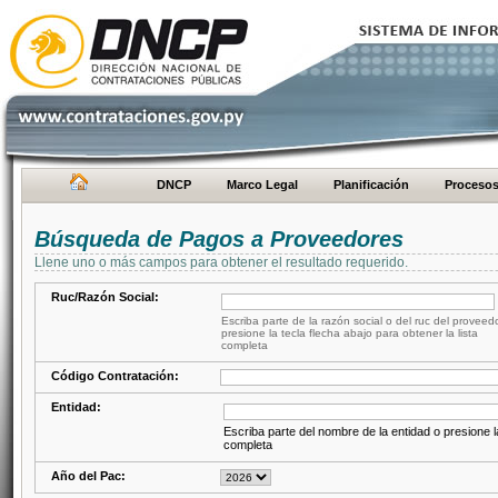
DNCP
Marco Legal
Planificación
Proceso
Búsqueda de Pagos a Proveedores
Llene uno o más campos para obtener el resultado requerido.
Ruc/Razón Social:
Escriba parte de la razón social o del ruc del proveed
presione la tecla flecha abajo para obtener la lista
completa
Código Contratación:
Entidad:
Escriba parte del nombre de la entidad o presione la
completa
Año del Pac: