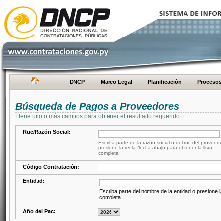
DNCP
Marco Legal
Planificación
Proceso
Búsqueda de Pagos a Proveedores
Llene uno o más campos para obtener el resultado requerido.
Ruc/Razón Social:
Escriba parte de la razón social o del ruc del proveed
presione la tecla flecha abajo para obtener la lista
completa
Código Contratación:
Entidad:
Escriba parte del nombre de la entidad o presione la
completa
Año del Pac: