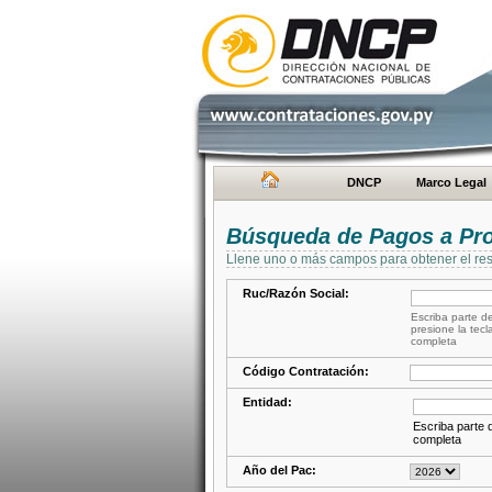
DNCP
Marco Legal
Búsqueda de Pagos a Pr
Llene uno o más campos para obtener el res
Ruc/Razón Social:
Escriba parte de
presione la tecl
completa
Código Contratación:
Entidad:
Escriba parte d
completa
Año del Pac: