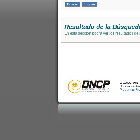
Resultado de la Búsqued
En esta sección podrá ver los resultados de
E.E.U.U. 961 
Horario de At
Preguntas Fr