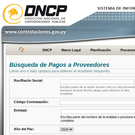
DNCP
Marco Legal
Planificación
Proceso
Búsqueda de Pagos a Proveedores
Llene uno o más campos para obtener el resultado requerido.
Ruc/Razón Social:
Escriba parte de la razón social o del ruc del proveed
presione la tecla flecha abajo para obtener la lista
completa
Código Contratación:
Entidad:
Escriba parte del nombre de la entidad o presione la
completa
Año del Pac: