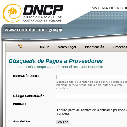
DNCP
Marco Legal
Planificación
Proceso
Búsqueda de Pagos a Proveedores
Llene uno o más campos para obtener el resultado requerido.
Ruc/Razón Social:
Escriba parte de la razón social o del ruc del proveed
presione la tecla flecha abajo para obtener la lista
completa
Código Contratación:
Entidad:
Escriba parte del nombre de la entidad o presione la
completa
Año del Pac: