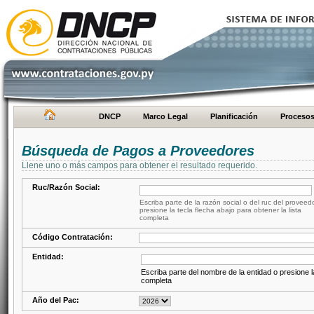
DNCP
Marco Legal
Planificación
Proceso
Búsqueda de Pagos a Proveedores
Llene uno o más campos para obtener el resultado requerido.
Ruc/Razón Social:
Escriba parte de la razón social o del ruc del proveed
presione la tecla flecha abajo para obtener la lista
completa
Código Contratación:
Entidad:
Escriba parte del nombre de la entidad o presione la
completa
Año del Pac: