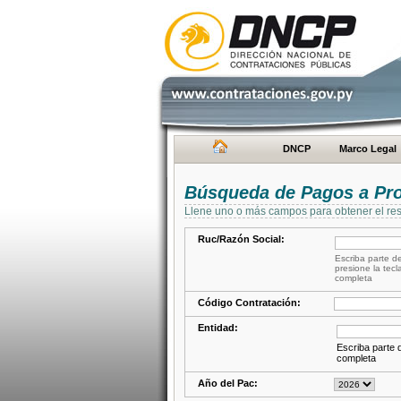
DNCP
Marco Legal
Búsqueda de Pagos a Pr
Llene uno o más campos para obtener el res
Ruc/Razón Social:
Escriba parte de
presione la tecl
completa
Código Contratación:
Entidad:
Escriba parte d
completa
Año del Pac: