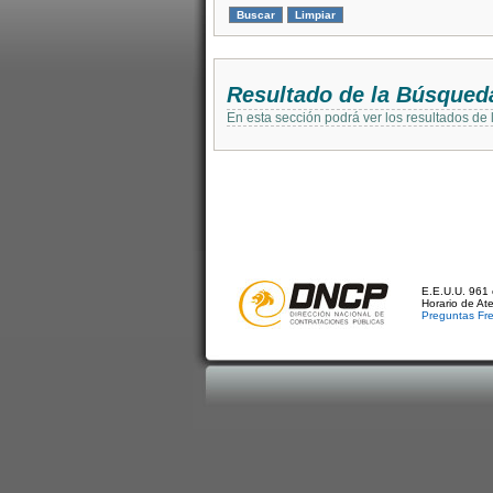
Resultado de la Búsqued
En esta sección podrá ver los resultados de
E.E.U.U. 961 
Horario de At
Preguntas Fr