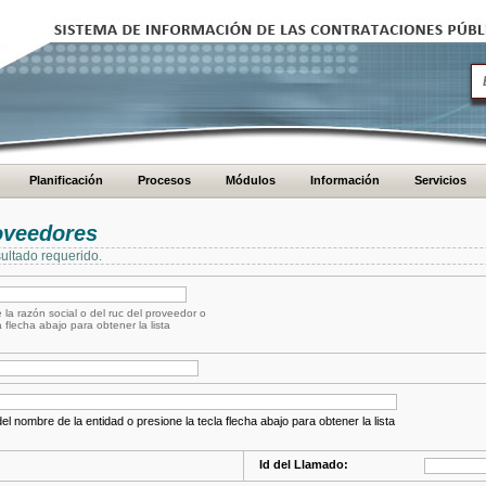
Planificación
Procesos
Módulos
Información
Servicios
oveedores
ultado requerido.
 la razón social o del ruc del proveedor o
a flecha abajo para obtener la lista
el nombre de la entidad o presione la tecla flecha abajo para obtener la lista
Id del Llamado: