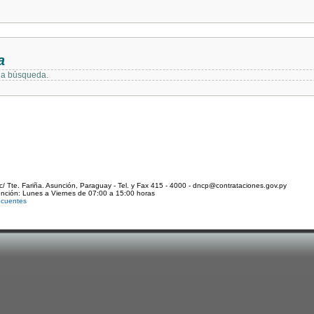
a
 la búsqueda.
c/ Tte. Fariña. Asunción, Paraguay - Tel. y Fax 415 - 4000 - dncp@contrataciones.gov.py
ención: Lunes a Viernes de 07:00 a 15:00 horas
ecuentes