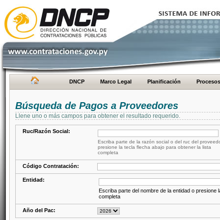
DNCP
Marco Legal
Planificación
Proceso
Búsqueda de Pagos a Proveedores
Llene uno o más campos para obtener el resultado requerido.
Ruc/Razón Social:
Escriba parte de la razón social o del ruc del proveed
presione la tecla flecha abajo para obtener la lista
completa
Código Contratación:
Entidad:
Escriba parte del nombre de la entidad o presione la
completa
Año del Pac: