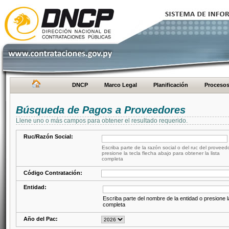
DNCP
Marco Legal
Planificación
Proceso
Búsqueda de Pagos a Proveedores
Llene uno o más campos para obtener el resultado requerido.
Ruc/Razón Social:
Escriba parte de la razón social o del ruc del proveed
presione la tecla flecha abajo para obtener la lista
completa
Código Contratación:
Entidad:
Escriba parte del nombre de la entidad o presione la
completa
Año del Pac: