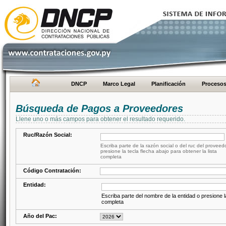
DNCP
Marco Legal
Planificación
Proceso
Búsqueda de Pagos a Proveedores
Llene uno o más campos para obtener el resultado requerido.
Ruc/Razón Social:
Escriba parte de la razón social o del ruc del proveed
presione la tecla flecha abajo para obtener la lista
completa
Código Contratación:
Entidad:
Escriba parte del nombre de la entidad o presione la
completa
Año del Pac: