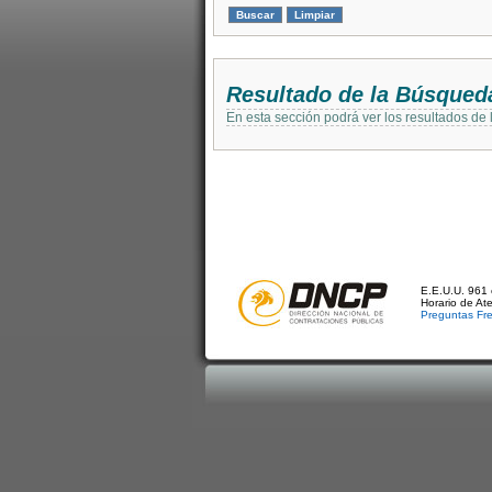
Resultado de la Búsqued
En esta sección podrá ver los resultados de
E.E.U.U. 961 
Horario de At
Preguntas Fr