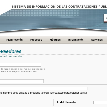
Planificación
Procesos
Módulos
Información
Servicios
oveedores
ultado requerido.
 la razón social o del ruc del proveedor o
a flecha abajo para obtener la lista
el nombre de la entidad o presione la tecla flecha abajo para obtener la lista
Id del Llamado: