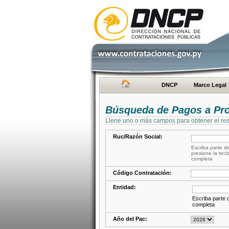
DNCP
Marco Legal
Búsqueda de Pagos a Pr
Llene uno o más campos para obtener el res
Ruc/Razón Social:
Escriba parte de
presione la tecl
completa
Código Contratación:
Entidad:
Escriba parte d
completa
Año del Pac: