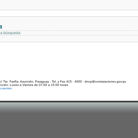
a
 la búsqueda.
c/ Tte. Fariña. Asunción, Paraguay - Tel. y Fax 415 - 4000 - dncp@contrataciones.gov.py
ención: Lunes a Viernes de 07:00 a 15:00 horas
ecuentes