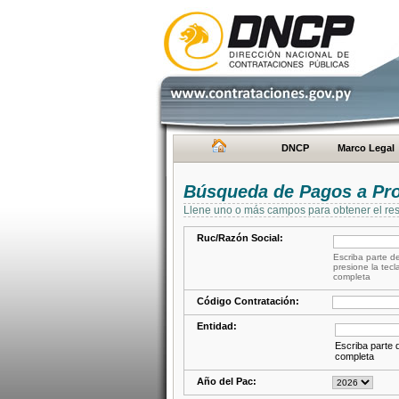
DNCP
Marco Legal
Búsqueda de Pagos a Pr
Llene uno o más campos para obtener el res
Ruc/Razón Social:
Escriba parte de
presione la tecl
completa
Código Contratación:
Entidad:
Escriba parte d
completa
Año del Pac: