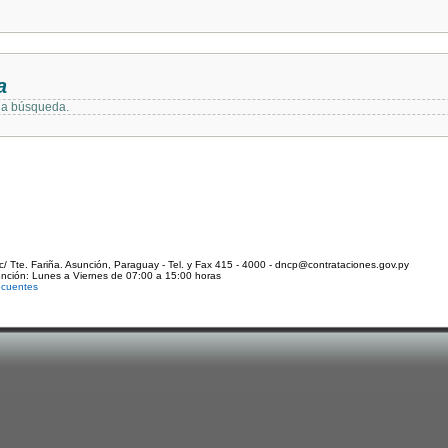
a
 la búsqueda.
c/ Tte. Fariña. Asunción, Paraguay - Tel. y Fax 415 - 4000 - dncp@contrataciones.gov.py
ención: Lunes a Viernes de 07:00 a 15:00 horas
ecuentes