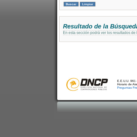
Resultado de la Búsqued
En esta sección podrá ver los resultados de
E.E.U.U. 961 
Horario de At
Preguntas Fr