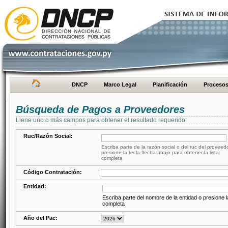
DNCP
Marco Legal
Planificación
Proceso
Búsqueda de Pagos a Proveedores
Llene uno o más campos para obtener el resultado requerido.
Ruc/Razón Social:
Escriba parte de la razón social o del ruc del proveed
presione la tecla flecha abajo para obtener la lista
completa
Código Contratación:
Entidad:
Escriba parte del nombre de la entidad o presione la
completa
Año del Pac: