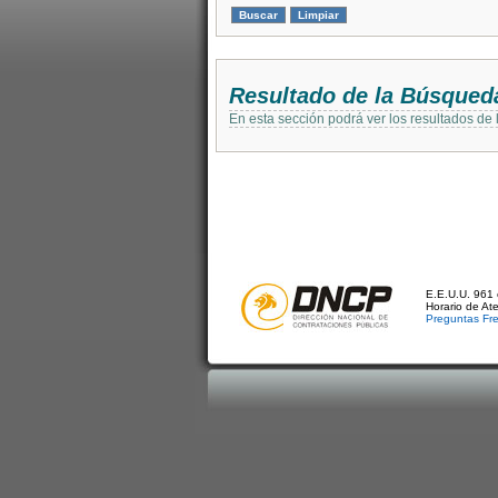
Resultado de la Búsqued
En esta sección podrá ver los resultados de
E.E.U.U. 961 
Horario de At
Preguntas Fr