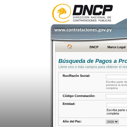
DNCP
Marco Legal
Búsqueda de Pagos a Pr
Llene uno o más campos para obtener el res
Ruc/Razón Social:
Escriba parte de
presione la tecl
completa
Código Contratación:
Entidad:
Escriba parte d
completa
Año del Pac: