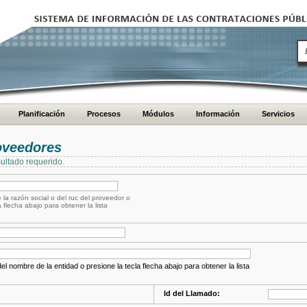
Planificación
Procesos
Módulos
Información
Servicios
oveedores
ultado requerido.
 la razón social o del ruc del proveedor o
a flecha abajo para obtener la lista
el nombre de la entidad o presione la tecla flecha abajo para obtener la lista
Id del Llamado: