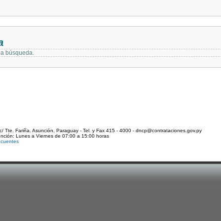
a
 la búsqueda.
c/ Tte. Fariña. Asunción, Paraguay - Tel. y Fax 415 - 4000 - dncp@contrataciones.gov.py
ención: Lunes a Viernes de 07:00 a 15:00 horas
ecuentes