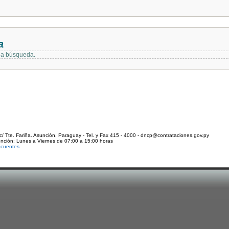
a
 la búsqueda.
c/ Tte. Fariña. Asunción, Paraguay - Tel. y Fax 415 - 4000 - dncp@contrataciones.gov.py
ención: Lunes a Viernes de 07:00 a 15:00 horas
ecuentes