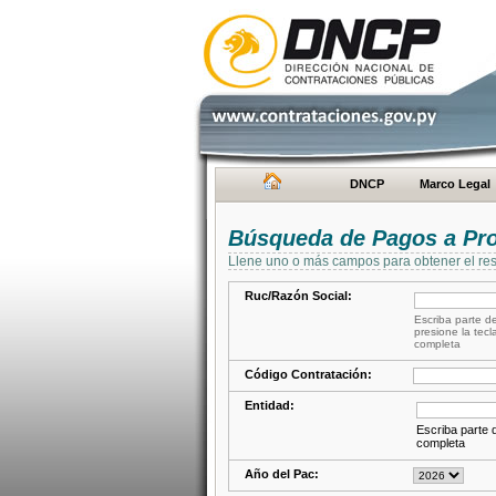
DNCP
Marco Legal
Búsqueda de Pagos a Pr
Llene uno o más campos para obtener el res
Ruc/Razón Social:
Escriba parte de
presione la tecl
completa
Código Contratación:
Entidad:
Escriba parte d
completa
Año del Pac: