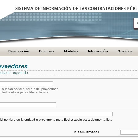
Planificación
Procesos
Módulos
Información
Servicios
oveedores
ultado requerido.
 la razón social o del ruc del proveedor o
a flecha abajo para obtener la lista
el nombre de la entidad o presione la tecla flecha abajo para obtener la lista
Id del Llamado: