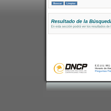
Resultado de la Búsqued
En esta sección podrá ver los resultados de
E.E.U.U. 961 
Horario de At
Preguntas Fr