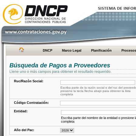
DNCP
Marco Legal
Planificación
Proceso
Búsqueda de Pagos a Proveedores
Llene uno o más campos para obtener el resultado requerido.
Ruc/Razón Social:
Escriba parte de la razón social o del ruc del proveed
presione la tecla flecha abajo para obtener la lista
completa
Código Contratación:
Entidad:
Escriba parte del nombre de la entidad o presione la
completa
Año del Pac: