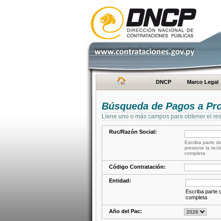
DNCP
Marco Legal
Búsqueda de Pagos a Pr
Llene uno o más campos para obtener el res
Ruc/Razón Social:
Escriba parte de
presione la tecl
completa
Código Contratación:
Entidad:
Escriba parte d
completa
Año del Pac: