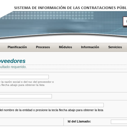
Planificación
Procesos
Módulos
Información
Servicios
oveedores
ultado requerido.
 la razón social o del ruc del proveedor o
a flecha abajo para obtener la lista
el nombre de la entidad o presione la tecla flecha abajo para obtener la lista
Id del Llamado: