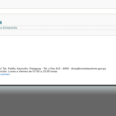
a
 la búsqueda.
c/ Tte. Fariña. Asunción, Paraguay - Tel. y Fax 415 - 4000 - dncp@contrataciones.gov.py
ención: Lunes a Viernes de 07:00 a 15:00 horas
ecuentes