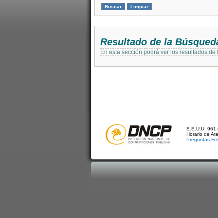
Resultado de la Búsqued
En esta sección podrá ver los resultados de
E.E.U.U. 961 
Horario de At
Preguntas Fr