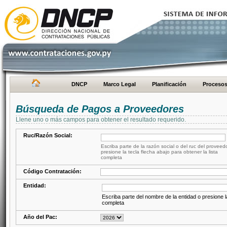
DNCP
Marco Legal
Planificación
Proceso
Búsqueda de Pagos a Proveedores
Llene uno o más campos para obtener el resultado requerido.
Ruc/Razón Social:
Escriba parte de la razón social o del ruc del proveed
presione la tecla flecha abajo para obtener la lista
completa
Código Contratación:
Entidad:
Escriba parte del nombre de la entidad o presione la
completa
Año del Pac: