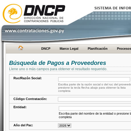
DNCP
Marco Legal
Planificación
Proceso
Búsqueda de Pagos a Proveedores
Llene uno o más campos para obtener el resultado requerido.
Ruc/Razón Social:
Escriba parte de la razón social o del ruc del proveed
presione la tecla flecha abajo para obtener la lista
completa
Código Contratación:
Entidad:
Escriba parte del nombre de la entidad o presione la
completa
Año del Pac: