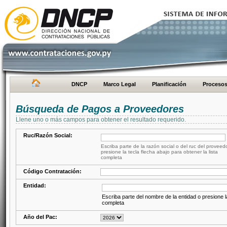
DNCP
Marco Legal
Planificación
Proceso
Búsqueda de Pagos a Proveedores
Llene uno o más campos para obtener el resultado requerido.
Ruc/Razón Social:
Escriba parte de la razón social o del ruc del proveed
presione la tecla flecha abajo para obtener la lista
completa
Código Contratación:
Entidad:
Escriba parte del nombre de la entidad o presione la
completa
Año del Pac: