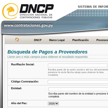
DNCP
Marco Legal
Planificación
Proceso
Búsqueda de Pagos a Proveedores
Llene uno o más campos para obtener el resultado requerido.
Ruc/Razón Social:
Escriba parte de la razón social o del ruc del proveed
presione la tecla flecha abajo para obtener la lista
completa
Código Contratación:
Entidad:
Escriba parte del nombre de la entidad o presione la
completa
Año del Pac: