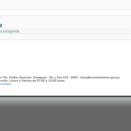
a
 la búsqueda.
c/ Tte. Fariña. Asunción, Paraguay - Tel. y Fax 415 - 4000 - dncp@contrataciones.gov.py
ención: Lunes a Viernes de 07:00 a 15:00 horas
ecuentes