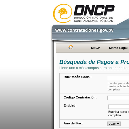
DNCP
Marco Legal
Búsqueda de Pagos a Pr
Llene uno o más campos para obtener el res
Ruc/Razón Social:
Escriba parte de
presione la tecl
completa
Código Contratación:
Entidad:
Escriba parte d
completa
Año del Pac: