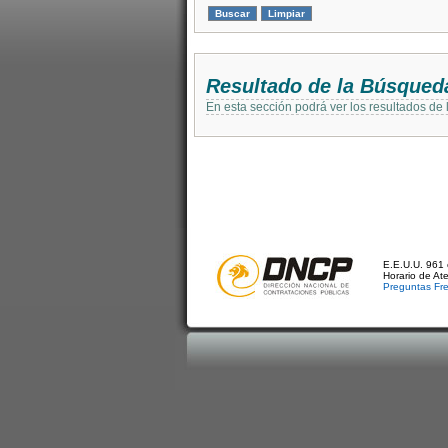
Resultado de la Búsqued
En esta sección podrá ver los resultados de
E.E.U.U. 961 
Horario de At
Preguntas Fr