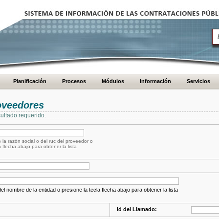
Planificación
Procesos
Módulos
Información
Servicios
oveedores
ultado requerido.
 la razón social o del ruc del proveedor o
a flecha abajo para obtener la lista
el nombre de la entidad o presione la tecla flecha abajo para obtener la lista
Id del Llamado: