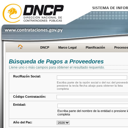
DNCP
Marco Legal
Planificación
Proceso
Búsqueda de Pagos a Proveedores
Llene uno o más campos para obtener el resultado requerido.
Ruc/Razón Social:
Escriba parte de la razón social o del ruc del proveed
presione la tecla flecha abajo para obtener la lista
completa
Código Contratación:
Entidad:
Escriba parte del nombre de la entidad o presione la
completa
Año del Pac: