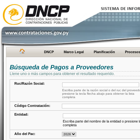
DNCP
Marco Legal
Planificación
Proceso
Búsqueda de Pagos a Proveedores
Llene uno o más campos para obtener el resultado requerido.
Ruc/Razón Social:
Escriba parte de la razón social o del ruc del proveed
presione la tecla flecha abajo para obtener la lista
completa
Código Contratación:
Entidad:
Escriba parte del nombre de la entidad o presione la
completa
Año del Pac: