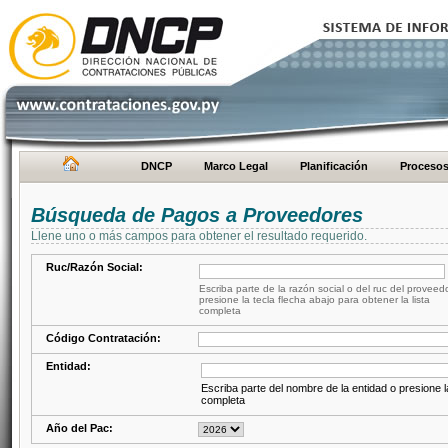
DNCP
Marco Legal
Planificación
Proceso
Búsqueda de Pagos a Proveedores
Llene uno o más campos para obtener el resultado requerido.
Ruc/Razón Social:
Escriba parte de la razón social o del ruc del proveed
presione la tecla flecha abajo para obtener la lista
completa
Código Contratación:
Entidad:
Escriba parte del nombre de la entidad o presione la
completa
Año del Pac: