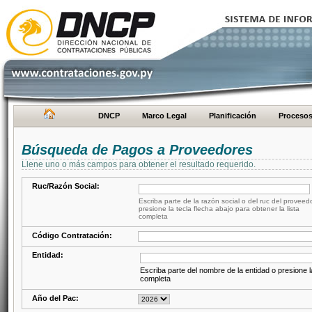
DNCP
Marco Legal
Planificación
Proceso
Búsqueda de Pagos a Proveedores
Llene uno o más campos para obtener el resultado requerido.
Ruc/Razón Social:
Escriba parte de la razón social o del ruc del proveed
presione la tecla flecha abajo para obtener la lista
completa
Código Contratación:
Entidad:
Escriba parte del nombre de la entidad o presione la
completa
Año del Pac: