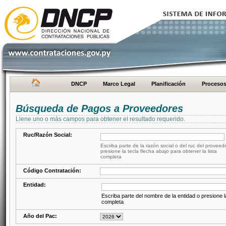
DNCP
Marco Legal
Planificación
Proceso
Búsqueda de Pagos a Proveedores
Llene uno o más campos para obtener el resultado requerido.
Ruc/Razón Social:
Escriba parte de la razón social o del ruc del proveed
presione la tecla flecha abajo para obtener la lista
completa
Código Contratación:
Entidad:
Escriba parte del nombre de la entidad o presione la
completa
Año del Pac: