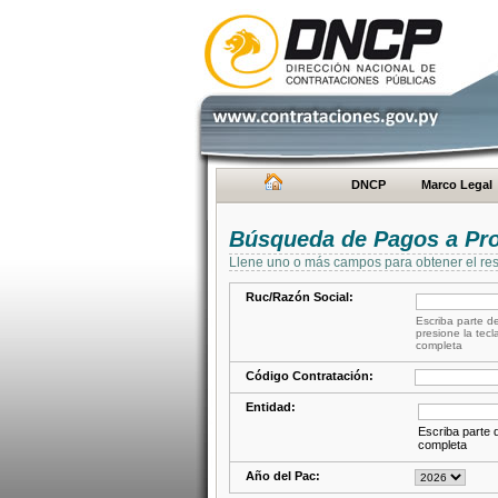
DNCP
Marco Legal
Búsqueda de Pagos a Pr
Llene uno o más campos para obtener el res
Ruc/Razón Social:
Escriba parte de
presione la tecl
completa
Código Contratación:
Entidad:
Escriba parte d
completa
Año del Pac: