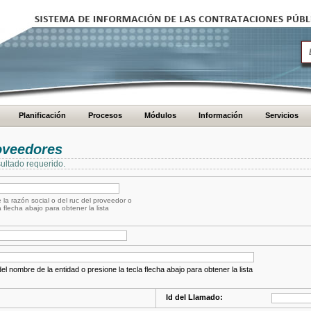
Planificación
Procesos
Módulos
Información
Servicios
oveedores
ultado requerido.
 la razón social o del ruc del proveedor o
a flecha abajo para obtener la lista
el nombre de la entidad o presione la tecla flecha abajo para obtener la lista
Id del Llamado: