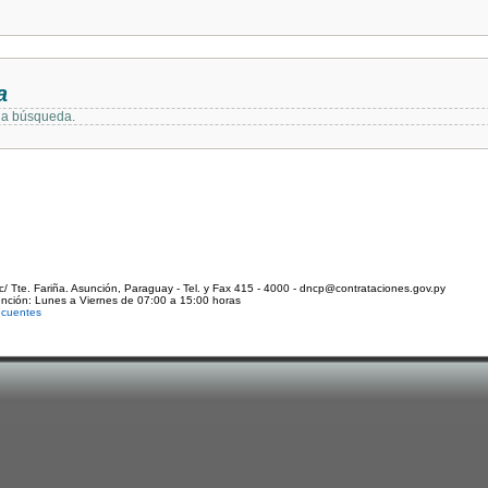
a
 la búsqueda.
c/ Tte. Fariña. Asunción, Paraguay - Tel. y Fax 415 - 4000 - dncp@contrataciones.gov.py
ención: Lunes a Viernes de 07:00 a 15:00 horas
ecuentes