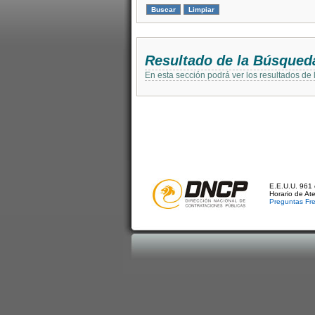
Resultado de la Búsqued
En esta sección podrá ver los resultados de
E.E.U.U. 961 
Horario de At
Preguntas Fr