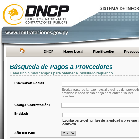
DNCP
Marco Legal
Planificación
Proceso
Búsqueda de Pagos a Proveedores
Llene uno o más campos para obtener el resultado requerido.
Ruc/Razón Social:
Escriba parte de la razón social o del ruc del proveed
presione la tecla flecha abajo para obtener la lista
completa
Código Contratación:
Entidad:
Escriba parte del nombre de la entidad o presione la
completa
Año del Pac: