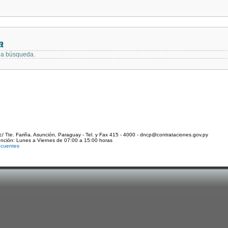
a
 la búsqueda.
c/ Tte. Fariña. Asunción, Paraguay - Tel. y Fax 415 - 4000 - dncp@contrataciones.gov.py
ención: Lunes a Viernes de 07:00 a 15:00 horas
ecuentes