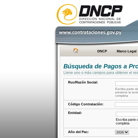
DNCP
Marco Legal
Búsqueda de Pagos a Pr
Llene uno o más campos para obtener el res
Ruc/Razón Social:
Escriba parte de
presione la tecl
completa
Código Contratación:
Entidad:
Escriba parte d
completa
Año del Pac: