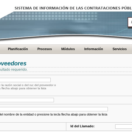
Planificación
Procesos
Módulos
Información
Servicios
oveedores
ultado requerido.
 la razón social o del ruc del proveedor o
a flecha abajo para obtener la lista
el nombre de la entidad o presione la tecla flecha abajo para obtener la lista
Id del Llamado: