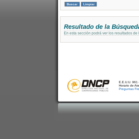
Resultado de la Búsqued
En esta sección podrá ver los resultados de
E.E.U.U. 961 
Horario de At
Preguntas Fr