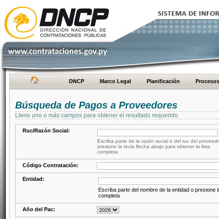
DNCP
Marco Legal
Planificación
Proceso
Búsqueda de Pagos a Proveedores
Llene uno o más campos para obtener el resultado requerido.
Ruc/Razón Social:
Escriba parte de la razón social o del ruc del proveed
presione la tecla flecha abajo para obtener la lista
completa
Código Contratación:
Entidad:
Escriba parte del nombre de la entidad o presione la
completa
Año del Pac: