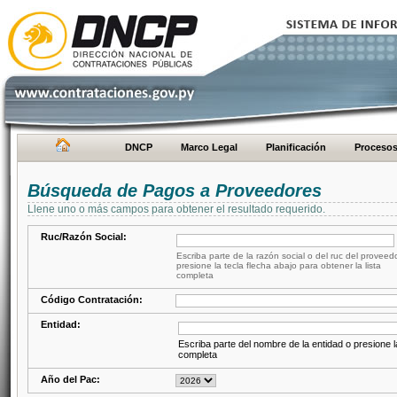
DNCP
Marco Legal
Planificación
Proceso
Búsqueda de Pagos a Proveedores
Llene uno o más campos para obtener el resultado requerido.
Ruc/Razón Social:
Escriba parte de la razón social o del ruc del proveed
presione la tecla flecha abajo para obtener la lista
completa
Código Contratación:
Entidad:
Escriba parte del nombre de la entidad o presione la
completa
Año del Pac: