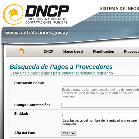
DNCP
Marco Legal
Planificación
Proceso
Búsqueda de Pagos a Proveedores
Llene uno o más campos para obtener el resultado requerido.
Ruc/Razón Social:
Escriba parte de la razón social o del ruc del proveed
presione la tecla flecha abajo para obtener la lista
completa
Código Contratación:
Entidad:
Escriba parte del nombre de la entidad o presione la
completa
Año del Pac: