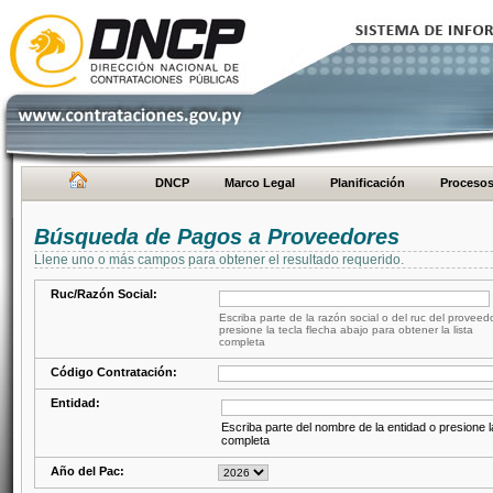
DNCP
Marco Legal
Planificación
Proceso
Búsqueda de Pagos a Proveedores
Llene uno o más campos para obtener el resultado requerido.
Ruc/Razón Social:
Escriba parte de la razón social o del ruc del proveed
presione la tecla flecha abajo para obtener la lista
completa
Código Contratación:
Entidad:
Escriba parte del nombre de la entidad o presione la
completa
Año del Pac: