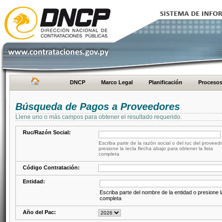
DNCP
Marco Legal
Planificación
Proceso
Búsqueda de Pagos a Proveedores
Llene uno o más campos para obtener el resultado requerido.
Ruc/Razón Social:
Escriba parte de la razón social o del ruc del proveed
presione la tecla flecha abajo para obtener la lista
completa
Código Contratación:
Entidad:
Escriba parte del nombre de la entidad o presione la
completa
Año del Pac: