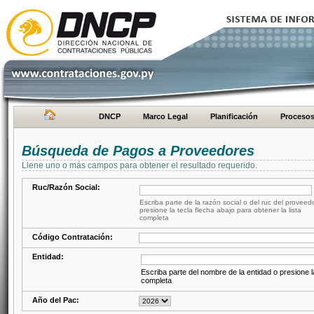
DNCP
Marco Legal
Planificación
Proceso
Búsqueda de Pagos a Proveedores
Llene uno o más campos para obtener el resultado requerido.
Ruc/Razón Social:
Escriba parte de la razón social o del ruc del proveed
presione la tecla flecha abajo para obtener la lista
completa
Código Contratación:
Entidad:
Escriba parte del nombre de la entidad o presione la
completa
Año del Pac: